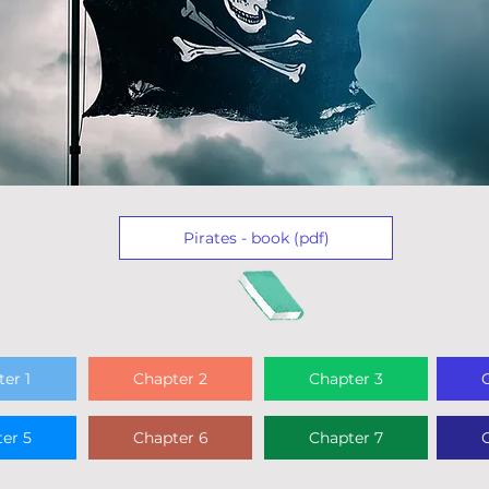
Pirates - book (pdf)
er 1
Chapter 2
Chapter 3
er 5
Chapter 6
Chapter 7